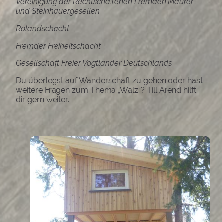
Vereinigung der Rechtschaffenen Fremden Maurer-
und Steinhauergesellen
Rolandschacht
Fremder Freiheitschacht
Gesellschaft Freier Vogtländer Deutschlands
Du überlegst auf Wanderschaft zu gehen oder hast
weitere Fragen zum Thema „Walz“? Till Arend hilft
dir gern weiter.